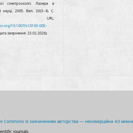
ої спектроскопії. Лазери в
 науці, 2005. Вип. 20(3–4). С.
2–137. URL:
doi.org/10.1007/s10103-005-
ата звернення: 23.02.2026).
tive Commons Із зазначенням авторства — некомерційна 4.0 міжн
entific journals