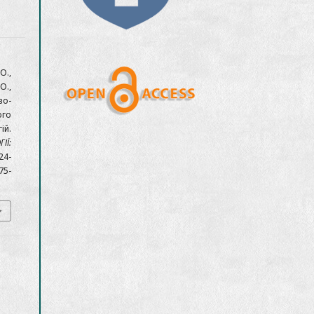
О.,
О.,
во-
ого
ій.
ІЇ:
124-
75-