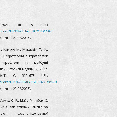
, 2021. Вип. 9. URL:
doi.org/10.3389/fchem.2021.691697
ернення: 23.02.2026).
., Камачо М., Макдевітт Т. Ф.,
 Р. Нейротрофічна кератопатія:
і проблеми та майбутні
иви. Літописи медицини, 2022.
4(1). С. 666–673. URL:
doi.org/10.1080/07853890.2022.2045035
ернення: 23.02.2026).
 Ахмад С. Р., Майо М., Ікбал С.
ний аналіз сечових каменів за
гою лазерно-індукованої