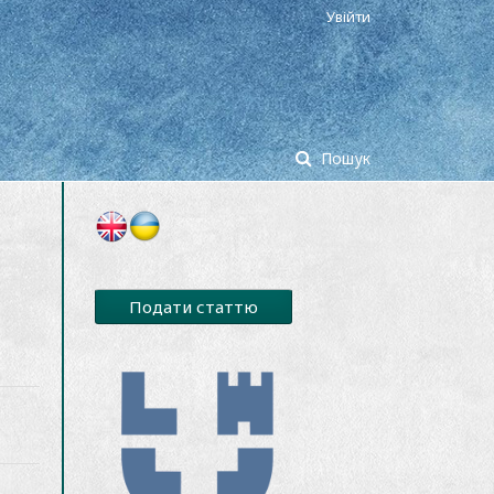
Увійти
Пошук
Подати статтю