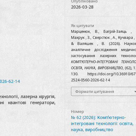
Опубліковано
2026-03-28
Як цитувати
Марценюк, В., Багрій-Заяць , 
Махрук , З., Сверстюк , А., Кучвара , 
& Валяшек , В. (2026). Науко
аналітичне дослідження медичн
застосування лазерних технолог
КОМП’ЮТЕРНО-ІНТЕГРОВАНІ ТЕХНОЛОГ
ОСВІТА, НАУКА, ВИРОБНИЦТВО
, (62), 
130. https://doi.org/10.36910/67
2524-0560-2026-62-14
2026-62-14
Формати цитування
нології, лазерна хірургія,
ні квантові генератори,
Номер
№ 62 (2026): Компʼютерно-
інтегровані технології: освіта,
наука, виробництво