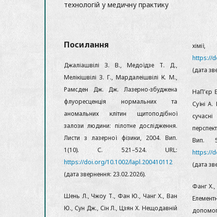
технологій у медичну практику
Посилання
хімії
https://
Джаліашвілі З. В., Медоїдзе Т. Д.,
(дата зв
Мелікішвілі З. Г., Мардалеішвілі К. М.,
Рамсден Дж. Дж. Лазерно-збуджена
НаП'єр Е
флуоресценція нормальних та
Суїні А.
аномальних клітин щитоподібної
сучасн
залози людини: пілотне дослідження.
перспект
Листи з лазерної фізики, 2004. Вип.
Вип. 5
1(10). С. 521–524. URL:
https://
https://doi.org/10.1002/lapl.200410112
(дата зв
(дата звернення: 23.02.2026).
Фанг Х.,
Шень Л., Чжоу Т., Фан Ю., Чанг Х., Ван
Елемент
Ю., Сун Дж., Сін Л., Цзян Х. Нещодавній
допомо