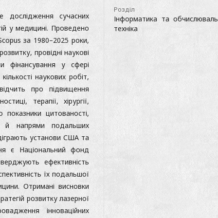
Розділ
не дослідження сучасних
Інформатика та обчислюваль
гій у медицині. Проведено
техніка
Scopus за 1980–2025 роки,
озвитку, провідні наукові
ми фінансування у сфері
кількості наукових робіт,
свідчить про підвищення
стиці, терапії, хірургії,
о показники цитованості,
ня й напрями подальших
діграють установи США та
ня є Національний фонд
тверджують ефективність
рспективність їх подальшої
ицини. Отримані висновки
ратегій розвитку лазерної
ровадження інноваційних