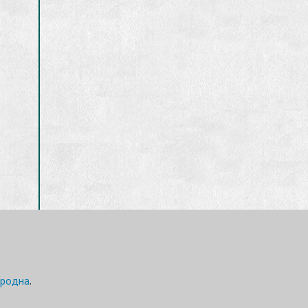
.
ародна
.