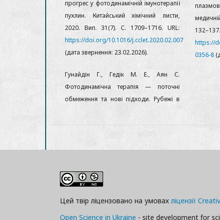
прогрес у фотодинамічній імунотерапії
плазмов
пухлин. Китайський хімічний листи,
медичній
2020. Вип. 31(7). С. 1709–1716. URL:
13
https://doi.org/10.1016/j.cclet.2020.02.007
https://
(дата звернення: 23.02.2026).
0356-8
(д
Гунайдін Г., Гедік М. Е., Аян С.
Фотодинамічна терапія — поточні
обмеження та нові підходи. Рубежі в
Цей твір ліцензовано на умовах
ліцензії Crea
Open Science in Ukraine
- site development for sci