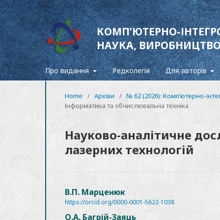
КОМП’ЮТЕРНО-ІНТЕГРО
НАУКА, ВИРОБНИЦТВ
Про видання
Редколегія
Для авторів
Home
/
Архіви
/
№ 62 (2026): Компʼютерно-інте
Інформатика та обчислювальна техніка
Науково-аналітичне дос
лазерних технологій
В.П. Марценюк
https://orcid.org/0000-0001-5622-1038
О.А. Багрій-Заяць