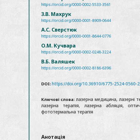
https://orcid.org/0000-0002-5533-3561
З.В. Махрук
https://orcid.org/0000-0001-8909-0644
А.С. Сверстюк
https://orcid.org/0000-0001-8644-0776
О.М. Кучвара
https://orcid.org/0000-0002-0248-3224
В.Б. Валяшек
https://orcid.org/0000-0002-8186-6396
https://doi.org/10.36910/6775-2524-0560-
DOI:
лазерна медицина, лазерні тех
Ключові слова:
лазерна терапія, лазерна абляція, оптич
фототермальна терапія
Анотація