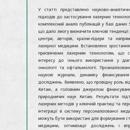
У статті представлено науково-аналітич
підходів до застосування лазерних техноло
комплексний аналіз публікацій у базі даних 
що дало змогу визначити ключові тенденції р
центри, авторів, країни-лідери та напря
лазерної медицини. Встановлено зростання 
присвячених лазерним технологіям, що 
інтересу до їхнього використання у діагно
онкології та офтальмології. Проаналізован
наукові журнали, динаміку фінансуван
досліджень. Виявлено, що провідну роль ві
Китаю, а головним джерелом фінансуван
природничих наук Китаю. Результати під
лазерних методів у клінічній практиці та пе
інтеграції в систему персоналізованої мед
можуть бути використані для формування ст
медицини, оптимізації досліджень і вп