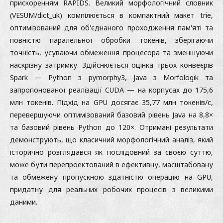
прискоренням RAPIDS. Великий морфологічний словник
(VESUM/dict_uk) компілюється в компактний макет trie,
оптимізований для об'єднаного проходження пам'яті та
повністю паралельної обробки токенів, зберігаючи
точність, усуваючи обмеження процесора та зменшуючи
наскрізну затримку. Здійснюється оцінка трьох конвеєрів
Spark — Python з pymorphy3, Java з Morfologik та
запропонованої реалізації CUDA — на корпусах до 175,6
млн токенів. Підхід на GPU досягає 35,77 млн токенів/с,
перевершуючи оптимізований базовий рівень Java на 8,8×
та базовий рівень Python до 120×. Отримані результати
демонструють, що класичний морфологічний аналіз, який
історично розглядався як послідовний за своєю суттю,
може бути перепроектований в ефективну, масштабовану
та обмежену пропускною здатністю операцію на GPU,
придатну для реальних робочих процесів з великими
даними.