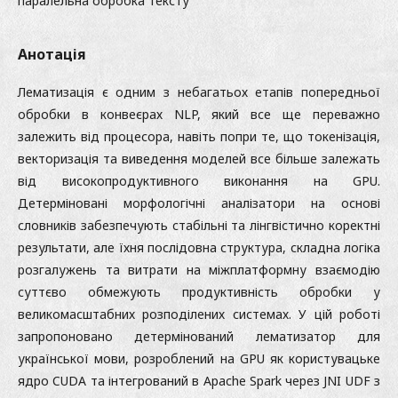
паралельна обробка тексту
Анотація
Лематизація є одним з небагатьох етапів попередньої
обробки в конвеєрах NLP, який все ще переважно
залежить від процесора, навіть попри те, що токенізація,
векторизація та виведення моделей все більше залежать
від високопродуктивного виконання на GPU.
Детерміновані морфологічні аналізатори на основі
словників забезпечують стабільні та лінгвістично коректні
результати, але їхня послідовна структура, складна логіка
розгалужень та витрати на міжплатформну взаємодію
суттєво обмежують продуктивність обробки у
великомасштабних розподілених системах. У цій роботі
запропоновано детермінований лематизатор для
української мови, розроблений на GPU як користувацьке
ядро CUDA та інтегрований в Apache Spark через JNI UDF з