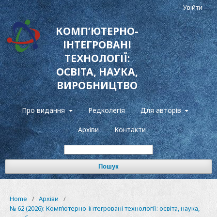
Увійти
КОМП’ЮТЕРНО-
ІНТЕГРОВАНІ
ТЕХНОЛОГІЇ:
ОСВІТА, НАУКА,
ВИРОБНИЦТВО
Про видання
Редколегія
Для авторів
Архіви
Контакти
Пошук
Home
/
Архіви
/
№ 62 (2026): Компʼютерно-інтегровані технології: освіта, наука,