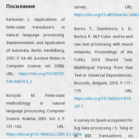
Посилання
survey. URL:
https://doi.org/10.48550/arXiv.2406
Karttunen L. Applications of
finite-state transducers in
Boros T., Dumitrescu S. D.,
natural language processing.
Burtica R. NLP-Cube: end-to-end
Implementation and Application
raw text processing with neural
of Automata. Berlin, Heidelberg,
networks. Proceedings of the
2001. P. 34–46. (Lecture Notes in
CoNLL 2018 Shared Task:
Computer Science; vol. 2088).
Multilingual Parsing from Raw
URL:
https://doi.org/10.1007/3-
Text to Universal Dependencies.
540-44674-5_2
.
Brussels, Belgium, 2018. P. 171–
179. URL:
Korzycki M. Finite-state
https://doi.org/10.18653/v1/K18-
methodology in natural
2017
.
language processing. Computer
Science. Kraków, 2001. Vol. 3. P.
A survey on Spark ecosystem for
151–162. URL:
big data processing / S. Tang et
https://doi.org/10.7494/csci.2001.3.1.3594
.
al. IEEE Transactions on