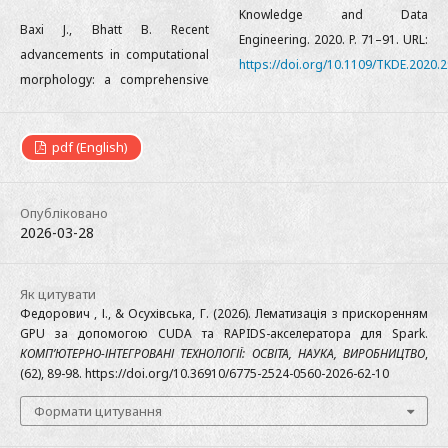
Knowledge and Data
Baxi J., Bhatt B. Recent
Engineering. 2020. P. 71–91. URL:
advancements in computational
https://doi.org/10.1109/TKDE.2020.
morphology: a comprehensive
pdf (English)
Опубліковано
2026-03-28
Як цитувати
Федорович , І., & Осухівська, Г. (2026). Лематизація з прискоренням
GPU за допомогою CUDA та RAPIDS-акселератора для Spark.
КОМП’ЮТЕРНО-ІНТЕГРОВАНІ ТЕХНОЛОГІЇ: ОСВІТА, НАУКА, ВИРОБНИЦТВО
,
(62), 89-98. https://doi.org/10.36910/6775-2524-0560-2026-62-10
Формати цитування