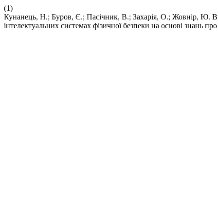
(1)
Кунанець, Н.; Буров, Є.; Пасічник, В.; Захарія, О.; Жовнір, Ю
інтелектуальних системах фізичної безпеки на основі знань пр